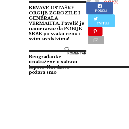
2. marta
u
Intervju
2021.
KRVAVE USTAŠKE
septembru
PODELI
ORGIJE ZGROZILE I
GENERALA
2000.
VERMAHTA: Pavelić je
TVITUJ
godine
nameravao da POBIJE
SRBE po svaku cenu i
o
svim sredstvima!
planovima
Amerike
KOMENTAR
Beograđanke
da
unakažene u salonu
lepote: Kao žrtve
sruši
požara smo
Slobodana
Miloševića
i
režim
u
Beogradu.