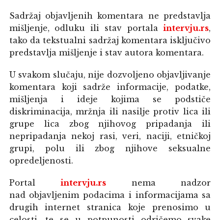
Sadržaj objavljenih komentara ne predstavlja
mišljenje, odluku ili stav portala
intervju.rs
,
tako da tekstualni sadržaj komentara isključivo
predstavlja mišljenje i stav autora komentara.
U svakom slučaju, nije dozvoljeno objavljivanje
komentara koji sadrže informacije, podatke,
mišljenja i ideje kojima se podstiče
diskriminacija, mržnja ili nasilje protiv lica ili
grupe lica zbog njihovog pripadanja ili
nepripadanja nekoj rasi, veri, naciji, etničkoj
grupi, polu ili zbog njihove seksualne
opredeljenosti.
Portal
intervju.rs
nema nadzor
nad objavljenim podacima i informacijama sa
drugih internet stranica koje prenosimo u
celosti, te se u potpunosti odričemo svake