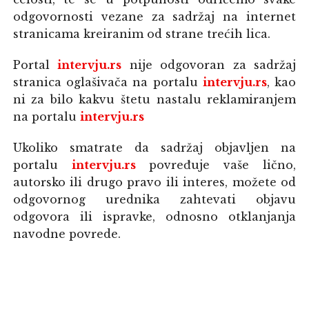
odgovornosti vezane za sadržaj na internet
stranicama kreiranim od strane trećih lica.
Portal
intervju.rs
nije odgovoran za sadržaj
stranica oglašivača na portalu
intervju.rs
, kao
ni za bilo kakvu štetu nastalu reklamiranjem
na portalu
intervju.rs
Ukoliko smatrate da sadržaj objavljen na
portalu
intervju.rs
povređuje vaše lično,
autorsko ili drugo pravo ili interes, možete od
odgovornog urednika zahtevati objavu
odgovora ili ispravke, odnosno otklanjanja
navodne povrede.