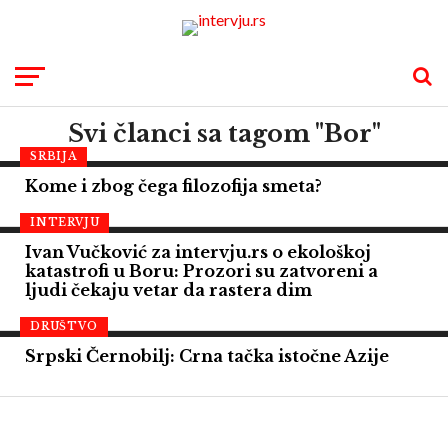
Svi članci sa tagom "Bor"
SRBIJA
Kome i zbog čega filozofija smeta?
INTERVJU
Ivan Vučković za intervju.rs o ekološkoj
katastrofi u Boru: Prozori su zatvoreni a
ljudi čekaju vetar da rastera dim
DRUŠTVO
Srpski Černobilj: Crna tačka istočne Azije