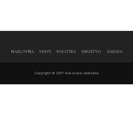
NASLOVNA
VESTI
POLITIKA
DRUŠTVO
ZABAVA
Copyright © 2017 Sva prava zadržana