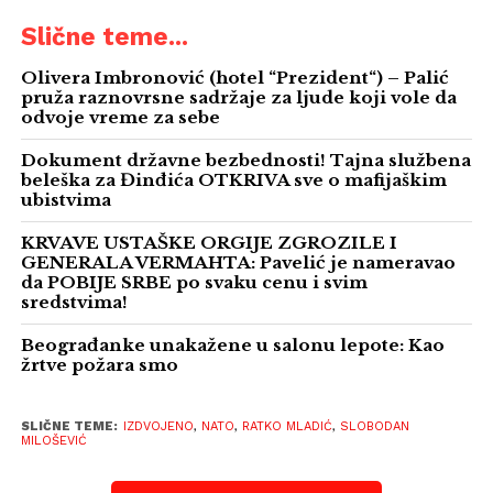
Slične teme...
Olivera Imbronović (hotel “Prezident“) – Palić
pruža raznovrsne sadržaje za ljude koji vole da
odvoje vreme za sebe
Dokument državne bezbednosti! Tajna službena
beleška za Đinđića OTKRIVA sve o mafijaškim
ubistvima
KRVAVE USTAŠKE ORGIJE ZGROZILE I
GENERALA VERMAHTA: Pavelić je nameravao
da POBIJE SRBE po svaku cenu i svim
sredstvima!
Beograđanke unakažene u salonu lepote: Kao
žrtve požara smo
SLIČNE TEME:
IZDVOJENO
,
NATO
,
RATKO MLADIĆ
,
SLOBODAN
MILOŠEVIĆ