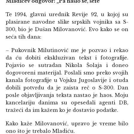
Mladićev odgovor: „Pa našlo se, šefe“
Te 1994, glavni urednik Revije 92, u kojoj su
plasirane navodne slike srpskih vojnika sa S-
300, bio je Dušan Milovanović. Evo kako se on
seća tih dana:
– Pukovnik Milutinović me je pozvao i rekao
da ću dobiti ekskluzivan tekst i fotografije.
Pojavio se sutradan Nikola Šolaja i doneo
dogovoreni materijal. Poslali smo preko svojih
kanala fotografije u Vojsku Jugoslavije i otuda
dobili potvrdu da je zaista reč o S-300. Dan
posle objavljivanja teksta nastao je haos. Moju
kancelariju danima su opesedali agenti DB,
tražeći da im kažem ko je dostavio podatke.
Kako kaže Milovanović, upravo je vreme bilo
ono što je trebalo Mladiću.