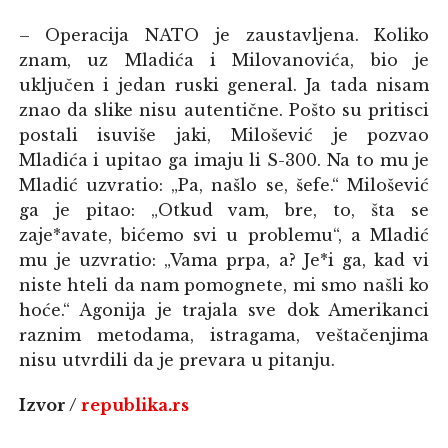
– Operacija NATO je zaustavljena. Koliko
znam, uz Mladića i Milovanovića, bio je
uključen i jedan ruski general. Ja tada nisam
znao da slike nisu autentične. Pošto su pritisci
postali isuviše jaki, Milošević je pozvao
Mladića i upitao ga imaju li S-300. Na to mu je
Mladić uzvratio: „Pa, našlo se, šefe.“ Milošević
ga je pitao: „Otkud vam, bre, to, šta se
zaje*avate, bićemo svi u problemu“, a Mladić
mu je uzvratio: „Vama prpa, a? Je*i ga, kad vi
niste hteli da nam pomognete, mi smo našli ko
hoće.“ Agonija je trajala sve dok Amerikanci
raznim metodama, istragama, veštačenjima
nisu utvrdili da je prevara u pitanju.
Izvor /
republika.rs