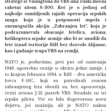
stratege iz Vašingtona da VRS ima ruski moćni
raketni sitem S-300. Reč je o jednoj od
najbolje osmišljenih tajnih operacija srpskih
snaga, koja je u potpunosti uspela i
onemogućila akciju „Zabranjen let“, koja je
podrazumevala obaranje letelica, aviona,
helikoptera srpske armije ako bi se usudili da
lete iznad teritorije BiH bez dozvole Alijanse,
kao i gađanje trupa VRS na zemlji.
NATO je, podsetimo, prvi put od osnivanja
1949. upotrebio oružje u okviru jedne misije, i
to krajem februara 1994. u BiH – dva američka
lovca F-16C, koji su patrolirali zonom
zabranjenog leta oborili su, bez upozorenja,
četiri aviona J-21 jastreb VRS. Stradala su tri
srpska pilota. Već su bila dogovorena nova
dejstva, još snažnija, ali je NATO nakon