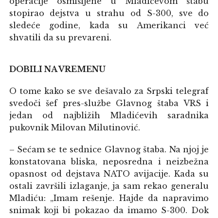
operacije osmišljene u Mladićevom štabu
stopirao dejstva u strahu od S-300, sve do
sledeće godine, kada su Amerikanci već
shvatili da su prevareni.
DOBILI NA VREMENU
O tome kako se sve dešavalo za Srpski telegraf
svedoči šef pres-službe Glavnog štaba VRS i
jedan od najbližih Mladićevih saradnika
pukovnik Milovan Milutinović.
– Sećam se te sednice Glavnog štaba. Na njoj je
konstatovana bliska, neposredna i neizbežna
opasnost od dejstava NATO avijacije. Kada su
ostali završili izlaganje, ja sam rekao generalu
Mladiću: „Imam rešenje. Hajde da napravimo
snimak koji bi pokazao da imamo S-300. Dok