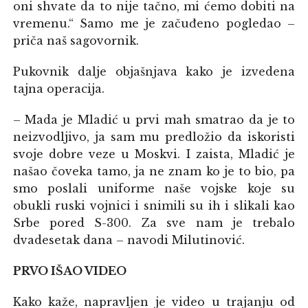
oni shvate da to nije tačno, mi ćemo dobiti na
vremenu.“ Samo me je začuđeno pogledao –
priča naš sagovornik.
Pukovnik dalje objašnjava kako je izvedena
tajna operacija.
– Mada je Mladić u prvi mah smatrao da je to
neizvodljivo, ja sam mu predložio da iskoristi
svoje dobre veze u Moskvi. I zaista, Mladić je
našao čoveka tamo, ja ne znam ko je to bio, pa
smo poslali uniforme naše vojske koje su
obukli ruski vojnici i snimili su ih i slikali kao
Srbe pored S-300. Za sve nam je trebalo
dvadesetak dana – navodi Milutinović.
PRVO IŠAO VIDEO
Kako kaže, napravljen je video u trajanju od