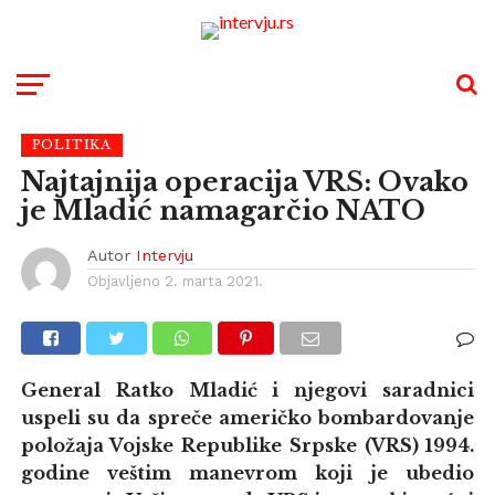
POLITIKA
Najtajnija operacija VRS: Ovako
je Mladić namagarčio NATO
Autor
Intervju
Objavljeno
2. marta 2021.
General Ratko Mladić i njegovi saradnici
uspeli su da spreče američko bombardovanje
položaja Vojske Republike Srpske (VRS) 1994.
godine veštim manevrom koji je ubedio