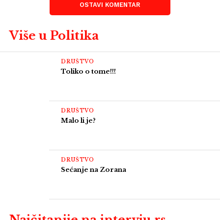
OSTAVI KOMENTAR
Više u Politika
DRUŠTVO
Toliko o tome!!!
DRUŠTVO
Malo li je?
DRUŠTVO
Sećanje na Zorana
Najčitanije na intervju.rs