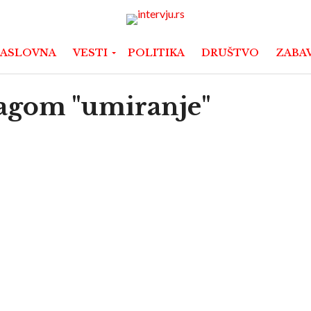
ASLOVNA
VESTI
POLITIKA
DRUŠTVO
ZABA
 tagom "umiranje"