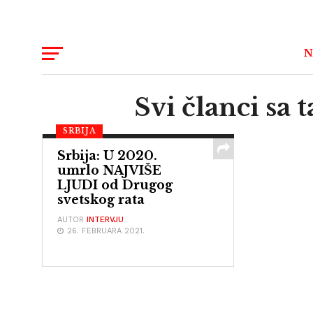
N
Svi članci sa
SRBIJA
Srbija: U 2020.
umrlo NAJVIŠE
LJUDI od Drugog
svetskog rata
AUTOR
INTERVJU
26. FEBRUARA 2021.