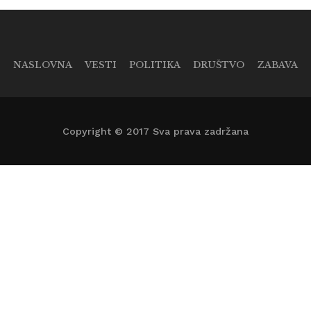
NASLOVNA
VESTI
POLITIKA
DRUŠTVO
ZABAVA
Copyright © 2017 Sva prava zadržana