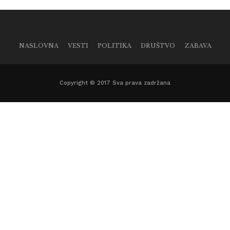
NASLOVNA
VESTI
POLITIKA
DRUŠTVO
ZABAVA
Copyright © 2017 Sva prava zadržana