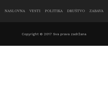
NASLOVNA
VESTI
POLITIKA
DRUŠTVO
ZABAVA
Copyright © 2017 Sva prava zadržana