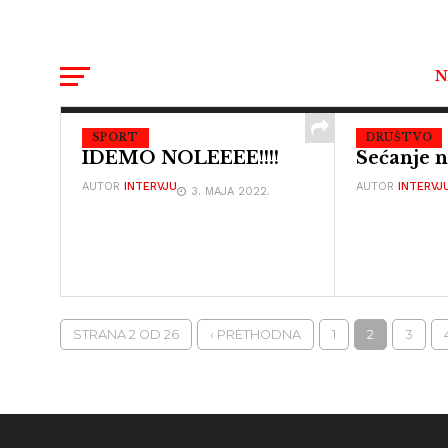
N
SPORT
DRUŠTVO
IDEMO NOLEEEE!!!!
Sećanje 
AUTOR
INTERVJU
AUTOR
INTERVJ
3. MAJA 2022.
STRANA 2 OD 26
‹ PRETHODNA
1
2
3