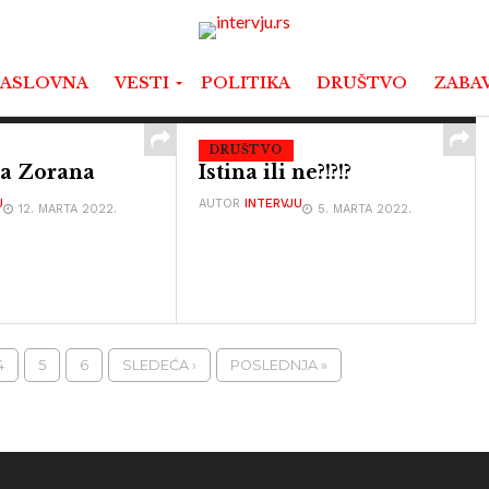
ASLOVNA
VESTI
POLITIKA
DRUŠTVO
ZABA
DRUŠTVO
na Zorana
Istina ili ne?!?!?
U
AUTOR
INTERVJU
12. MARTA 2022.
5. MARTA 2022.
4
5
6
SLEDEĆA ›
POSLEDNJA »