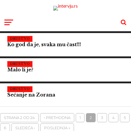
DRUŠTVO
Ko god da je, svaka mu čast!!!
DRUŠTVO
Malo li je?
DRUŠTVO
Sećanje na Zorana
STRANA 2 OD 24
‹ PRETHODNA
1
2
3
4
5
6
SLEDEĆA ›
POSLEDNJA »