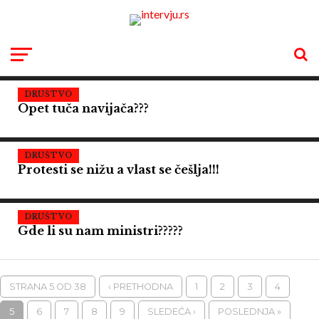
DRUŠTVO
Opet tuča navijača???
DRUŠTVO
Protesti se nižu a vlast se češlja!!!
DRUŠTVO
Gde li su nam ministri?????
STRANA 5 OD 38
‹ PRETHODNA
1
2
3
4
5
6
7
8
9
SLEDEĆA ›
POSLEDNJA »